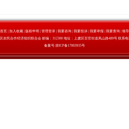
首页
|
加入收藏
|
版权申明
|
管理登录
|
我要咨询
|
我要投诉
|
我要举报
|
我要查询
|
领导
民合作经济组织联合会 邮编：312300 地址：上虞区百官街道凤山路489号 联系电话：05
备案号:
浙ICP备17003935号