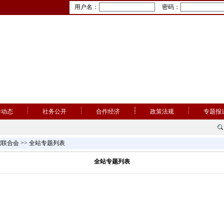
用户名：
密码：
作动态
社务公开
合作经济
政策法规
专题报
织联合会
>> 全站专题列表
全站专题列表