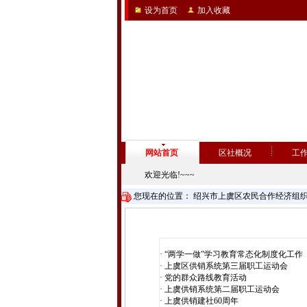
设为首页
加入收藏
网站首页
区社概况
工
欢迎光临!~~~
您现在的位置：
绍兴市上虞区农民合作经济组
·
“两学一做”学习教育常态化制度化工作
·
上虞区供销系统第三届职工运动会
·
党的群众路线教育活动
·
上虞供销系统第二届职工运动会
·
上虞供销建社60周年