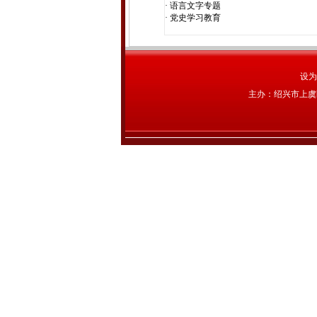
·
语言文字专题
·
党史学习教育
设为
主办：绍兴市上虞区农