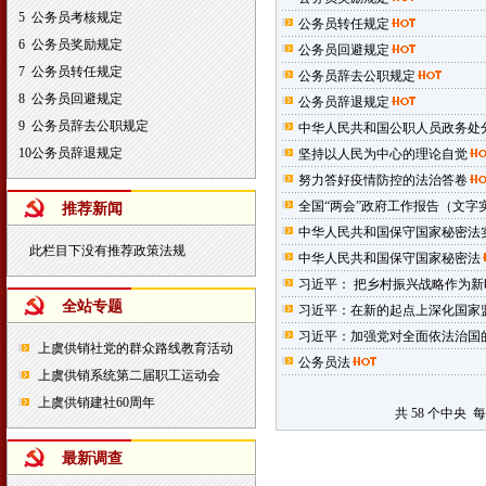
5
公务员考核规定
公务员转任规定
6
公务员奖励规定
公务员回避规定
7
公务员转任规定
公务员辞去公职规定
8
公务员回避规定
公务员辞退规定
9
公务员辞去公职规定
中华人民共和国公职人员政务处
10
公务员辞退规定
坚持以人民为中心的理论自觉
努力答好疫情防控的法治答卷
全国“两会”政府工作报告（文字
推荐新闻
中华人民共和国保守国家秘密法
此栏目下没有推荐政策法规
中华人民共和国保守国家秘密法
习近平： 把乡村振兴战略作为新
全站专题
习近平：在新的起点上深化国家
习近平：加强党对全面依法治国
上虞供销社党的群众路线教育活动
公务员法
上虞供销系统第二届职工运动会
上虞供销建社60周年
共 58 个中央 
最新调查