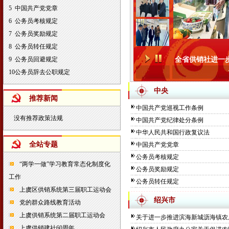
5
中国共产党党章
6
公务员考核规定
7
公务员奖励规定
8
公务员转任规定
9
公务员回避规定
全省供销社进一
10
公务员辞去公职规定
中央
推荐新闻
中国共产党巡视工作条例
没有推荐政策法规
中国共产党纪律处分条例
中华人民共和国行政复议法
全站专题
中国共产党党章
公务员考核规定
“两学一做”学习教育常态化制度化
公务员奖励规定
工作
公务员转任规定
上虞区供销系统第三届职工运动会
绍兴市
党的群众路线教育活动
上虞供销系统第二届职工运动会
关于进一步推进滨海新城沥海镇农房
上虞供销建社60周年