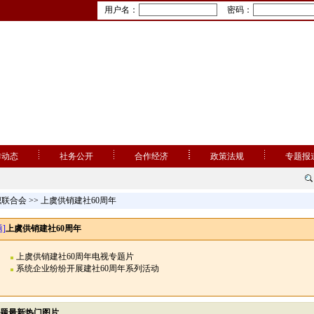
用户名：
密码：
作动态
社务公开
合作经济
政策法规
专题报
织联合会
>> 上虞供销建社60周年
]
上虞供销建社60周年
上虞供销建社60周年电视专题片
系统企业纷纷开展建社60周年系列活动
题最新热门图片