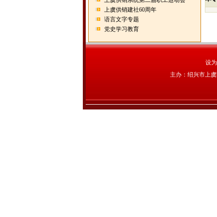
上虞供销系统第二届职工运动会
上虞供销建社60周年
语言文字专题
党史学习教育
设为
主办：绍兴市上虞区农