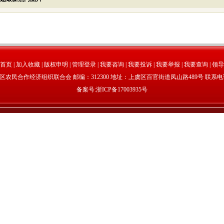
首页
|
加入收藏
|
版权申明
|
管理登录
|
我要咨询
|
我要投诉
|
我要举报
|
我要查询
|
领导
民合作经济组织联合会 邮编：312300 地址：上虞区百官街道凤山路489号 联系电话：05
备案号:
浙ICP备17003935号