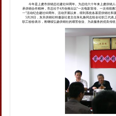
今年是上虞市供销总社建社
60
周年。为总结六十年来上虞供销人
承供销合作精神，市总社于
4
月份推出以“一次电影宣传、一次传统教
一”活动纪念建社
60
周年。活动开展以来，得到系统各基层供销社和
5
月
28
日，东关供销社特邀该社老主任朱礼焕同志给全社职工代表
职工纷纷表示，
将继续弘扬供销社的艰苦创业、为农服务的优良传统