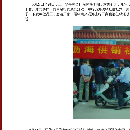
5
月
27
日至
28
日，三汇华平村委门前热热闹闹，村民们奔走相告，
丰容、形式多样、简单易行的
系列活动：
举行沥海供销社建社六十周
子，下发每位员工；
邀请厂家、经销商来沥海进行厂商联谊促销活动
旨……