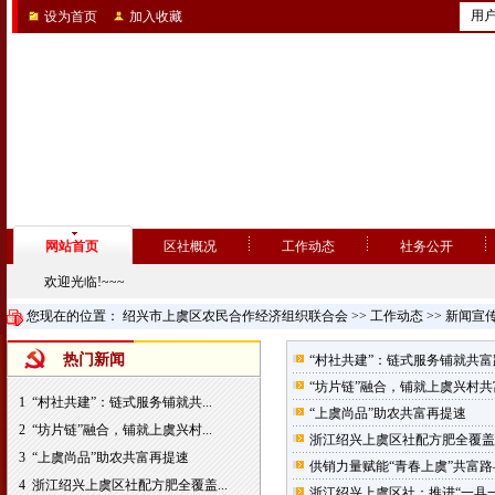
用
设为首页
加入收藏
网站首页
区社概况
工作动态
社务公开
欢迎光临!~~~
您现在的位置：
绍兴市上虞区农民合作经济组织联合会
>>
工作动态
>>
新闻宣
热门新闻
“村社共建”：链式服务铺就共富
“坊片链”融合，铺就上虞兴村共
1
“村社共建”：链式服务铺就共...
“上虞尚品”助农共富再提速
2
“坊片链”融合，铺就上虞兴村...
浙江绍兴上虞区社配方肥全覆盖
3
“上虞尚品”助农共富再提速
供销力量赋能“青春上虞”共富
4
浙江绍兴上虞区社配方肥全覆盖...
浙江绍兴上虞区社：推进“一县