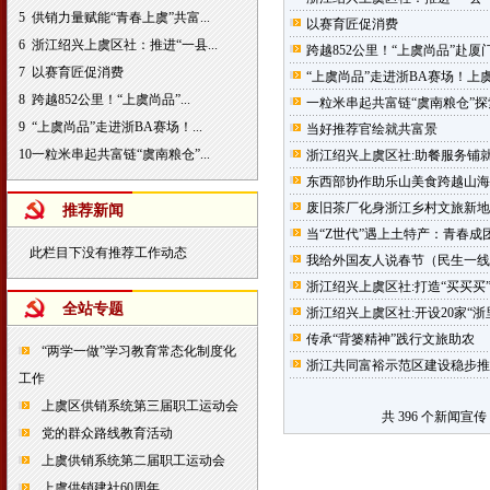
5
供销力量赋能“青春上虞”共富...
以赛育匠促消费
6
浙江绍兴上虞区社：推进“一县...
跨越852公里！“上虞尚品”赴
7
以赛育匠促消费
“上虞尚品”走进浙BA赛场！上
8
跨越852公里！“上虞尚品”...
一粒米串起共富链“虞南粮仓”
9
“上虞尚品”走进浙BA赛场！...
当好推荐官绘就共富景
10
一粒米串起共富链“虞南粮仓”...
浙江绍兴上虞区社:助餐服务铺就
东西部协作助乐山美食跨越山海
废旧茶厂化身浙江乡村文旅新地
推荐新闻
当“Z世代”遇上土特产：青春
此栏目下没有推荐工作动态
我给外国友人说春节（民生一线
浙江绍兴上虞区社:打造“买买买
全站专题
浙江绍兴上虞区社:开设20家“浙
传承“背篓精神”践行文旅助农
“两学一做”学习教育常态化制度化
浙江共同富裕示范区建设稳步推
工作
上虞区供销系统第三届职工运动会
共 396 个新闻宣传
党的群众路线教育活动
上虞供销系统第二届职工运动会
上虞供销建社60周年