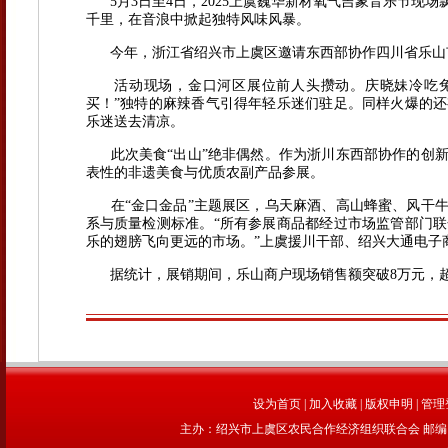
5月3日至4日，2025上虞巍华新材氧气吉象音乐节现
千里，在音浪中掀起独特风味风暴。
今年，浙江省绍兴市上虞区邀请东西部协作四川省乐山
活动现场，金口河区展位前人头攒动。庆晓妹冷吃
买！”独特的麻辣香气引得年轻乐迷们驻足。同样火爆的
乐迷送去清凉。
此次美食“出山”绝非偶然。作为浙川东西部协作的创
表性的非遗美食与优质农副产品参展。
在“金口金品”主题展区，乌天麻酒、高山蜂蜜、风干
系与质量检测标准。“所有参展商品都经过市场监管部门
乐的翅膀飞向更远的市场。”上虞援川干部、绍兴大通电子
据统计，展销期间，乐山商户现场销售额突破8万元，超千
设为首页
|
加入收藏
|
版权申明
|
管理
主办：绍兴市上虞区农民合作经济组织联合会 邮编：312