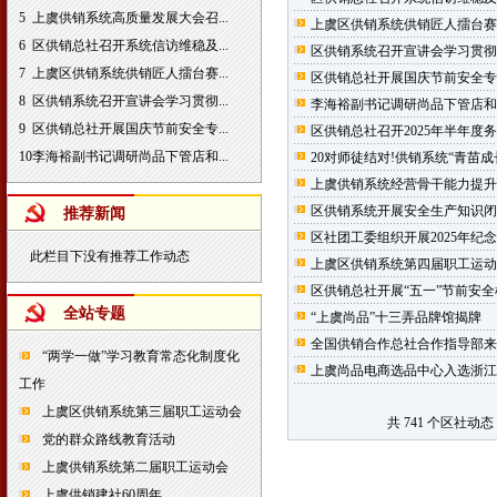
5
上虞供销系统高质量发展大会召...
上虞区供销系统供销匠人擂台赛
6
区供销总社召开系统信访维稳及...
区供销系统召开宣讲会学习贯彻
7
上虞区供销系统供销匠人擂台赛...
区供销总社开展国庆节前安全专
8
区供销系统召开宣讲会学习贯彻...
李海裕副书记调研尚品下管店和
9
区供销总社开展国庆节前安全专...
区供销总社召开2025年半年度
10
李海裕副书记调研尚品下管店和...
20对师徒结对!供销系统“青苗成
上虞供销系统经营骨干能力提升
区供销系统开展安全生产知识闭
推荐新闻
区社团工委组织开展2025年纪念
此栏目下没有推荐工作动态
上虞区供销系统第四届职工运动
区供销总社开展“五一”节前安
全站专题
“上虞尚品”十三弄品牌馆揭牌
全国供销合作总社合作指导部来
“两学一做”学习教育常态化制度化
上虞尚品电商选品中心入选浙江
工作
上虞区供销系统第三届职工运动会
共 741 个区社动态
党的群众路线教育活动
上虞供销系统第二届职工运动会
上虞供销建社60周年