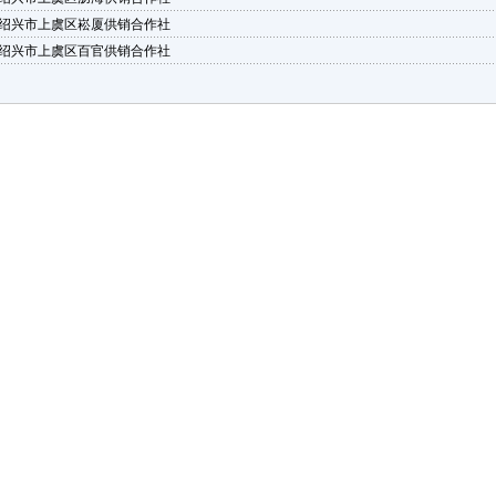
绍兴市上虞区崧厦供销合作社
绍兴市上虞区百官供销合作社