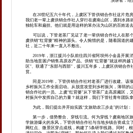
演讲者：绍
在20世纪五六十年代，上虞区下管供销合作社这片危房
我们老一辈上虞供销合作社人穿行在虞南山区，遇到水路
独轮车和扁担。他们就是用这样的笨办法为山区的百姓送
可以说，下管老茶厂见证了老一辈供销合作社人在那个艰
虞供销“红背篓”精神的源头。令人惋惜的是，随着国道的
社，近二十年来一直入不敷出。
2019年，浙江援川小队前往四川省阿坝州小金县开展
助当地贫困户销售高原农产品。供销“红背篓”就这样跨越了
区”、联通了“东部与西部”，援川五年多，上虞区供销合作社
贫。
同是2019年，下管供销合作社对老茶厂进行改建。该项目
乡村振兴工作全面启动。从脱贫攻坚到乡村振兴，薄弱的
销合作社的一员。上虞“红背篓”从下管茶厂走高原藏区，
村振兴中发挥自己的力量？就这样，我们下管社青年团队
为此，我们提出并开始实践“文旅助农三步走”的计划：
第一步，借势整合、穿线引流。何为穿线？虞南地区旅游
学旅游爆火的东风，下管供销合作社与当地乡镇合资成立
网红点、微景区穿点成线，构建了5条研学线路。同时，