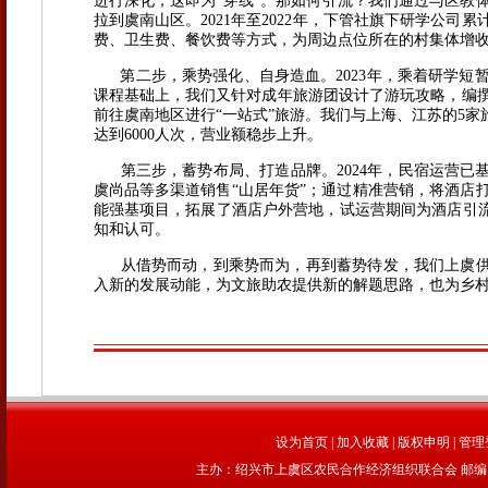
进行深化，这即为“穿线”。那如何引流？我们通过与区教
拉到虞南山区。2021年至2022年，下管社旗下研学公司累
费、卫生费、餐饮费等方式，为周边点位所在的村集体增收超
第二步，乘势强化、自身造血。2023年，乘着研学短
课程基础上，我们又针对成年旅游团设计了游玩攻略，编
前往虞南地区进行“一站式”旅游。我们与上海、江苏的5
达到6000人次，营业额稳步上升。
第三步，蓄势布局、打造品牌。2024年，民宿运营已基
虞尚品等多渠道销售“山居年货”；通过精准营销，将酒店
能强基项目，拓展了酒店户外营地，试运营期间为酒店引流超
知和认可。
从借势而动，到乘势而为，再到蓄势待发，我们上虞供销
入新的发展动能，为文旅助农提供新的解题思路，也为乡
设为首页
|
加入收藏
|
版权申明
|
管理
主办：绍兴市上虞区农民合作经济组织联合会 邮编：312