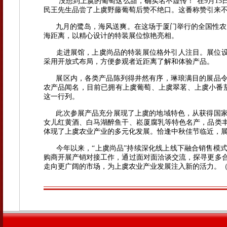
“没想到上虞的葡萄这么甜，确实名不虚传！”在9月15日
民王先生品尝了上虞野藤葡萄后赞不绝口。这番称赞引来
九月的鹭岛，海风送爽。在这场于厦门举行的全国性农产
海距离，以精心设计的特装展位惊艳亮相。
走进展馆，上虞尚品的特装展位格外引人注目。展位设
采用开放式布局，方便参观者近距离了解和体验产品。
展区内，各类产品陈列得井然有序，琳琅满目的展品
农产品闻名，目前已拥有上虞葡萄、上虞翠茗、上虞小番
这一行列。
此次参展产品充分展现了上虞的地域特色，从获得国
女儿红黄酒、白马湖醉鱼干、崧厦腐乳等特色名产，品类
体现了上虞农业产业的多元化发展。恰逢中秋佳节临近，
今年以来，“上虞尚品”持续深化线上线下融合销售模
购商开展产销对接工作，通过面对面洽谈交流，探寻更多
走向更广阔的市场，为上虞农业产业发展注入新的活力。（潮新