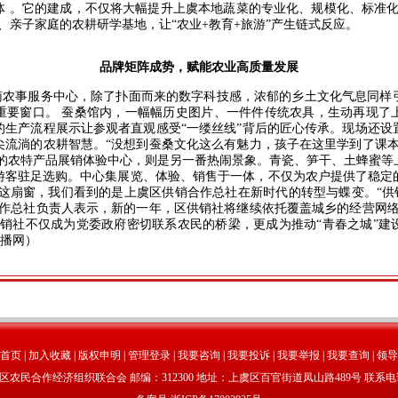
体 。它的建成，不仅将大幅提升上虞本地蔬菜的专业化、规模化、标准化
、亲子家庭的农耕研学基地，让“农业+教育+旅游”产生链式反应。
品牌矩阵成势，赋能农业高质量发展
事服务中心，除了扑面而来的数字科技感，浓郁的乡土文化气息同样
重要窗口。 蚕桑馆内，一幅幅历史图片、一件件传统农具，生动再现了
的生产流程展示让参观者直观感受“一缕丝线”背后的匠心传承。现场还设
尖流淌的农耕智慧。“没想到蚕桑文化这么有魅力，孩子在这里学到了课本
馆的农特产品展销体验中心，则是另一番热闹景象。青瓷、笋干、土蜂蜜等
游客驻足选购。中心集展览、体验、销售于一体，不仅为农户提供了稳定
这扇窗，我们看到的是上虞区供销合作总社在新时代的转型与蝶变。“供
合作总社负责人表示，新的一年，区供销社将继续依托覆盖城乡的经营网络
供销社不仅成为党委政府密切联系农民的桥梁，更成为推动“青春之城”建
联播网）
首页
|
加入收藏
|
版权申明
|
管理登录
|
我要咨询
|
我要投诉
|
我要举报
|
我要查询
|
领导
民合作经济组织联合会 邮编：312300 地址：上虞区百官街道凤山路489号 联系电话：05