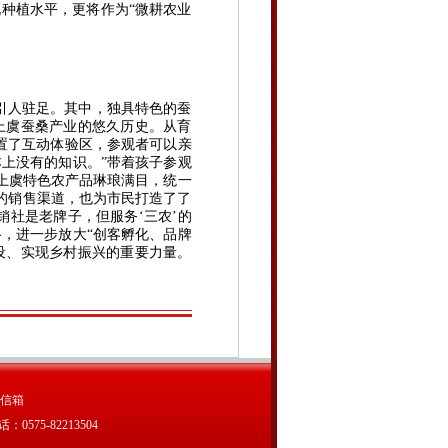
种植水平，更将作为“微耕农业
引人驻足。其中，独具特色的蚕
上虞蚕桑产业的悠久历史。从育
置了互动体验区，参观者可以亲
上没有的知识。”带着孩子参观
上虞特色农产品琳琅满目，统一
的销售渠道，也为市民打造了了
销社是老牌子，但服务‘三农’的
，进一步放大“创客孵化、品牌
设、实现乡村振兴的重要力量。
信箱
75-82213504