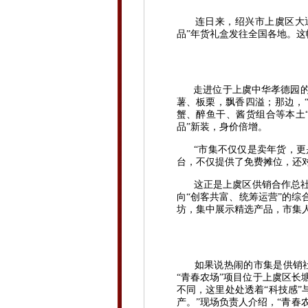
连日来，绍兴市上虞区大通
品”年货礼盒发往全国各地。这
走进位于上虞中华孝德园的“
薯、板栗，飘香四溢；那边，“
蟹、醉鱼干、酱货组合等本土“
品”新装，身价倍增。
“市集不仅仅是卖年货，更是
台，不仅提供了免费摊位，还对
这正是上虞区供销合作总社运
向“创客共富、统筹运营”的综
坊，集中展示精选产品，市集人
如果说热闹的市集是供销社服
“青春农场”项目位于上虞区
不同，这里处处透着“科技感”
产。”现场负责人介绍，“青春