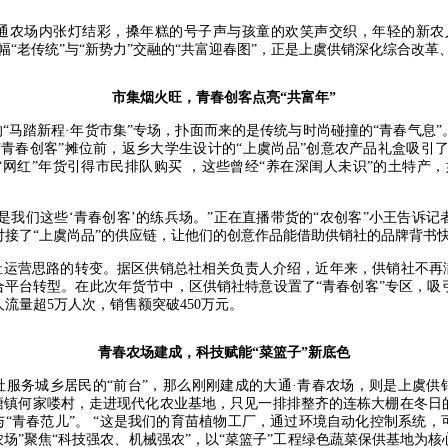
农场内张灯结彩，搡年糕的号子声与孩童的欢笑声交织，年轻的新农
幅“老传统”与“新势力”交融的“共富迎春图”，正是上虞供销深化综合改
市集烟火旺，青春创客点亮
“共富年”
马踏新程·年货市集”专场，扑面而来的是传统与时尚碰撞的“青春气息”
青春创客”摊位前，返乡大学生设计的“上虞尚品”创意农产品礼盒吸引
网红”年货引得市民排队购买 ，这些曾经“养在深闺人未识”的土特产
我们这些‘青春创客’的练兵场。”正在直播带货的“农创客”小王告诉记
接了“上虞尚品”的供应链，让他们的创意作品能借助供销社的品牌背书快
营思路的转变。据区供销总社相关负责人介绍，近年来，供销社不再
合平台转型。在此次年货节中，区供销社特意设置了“青春创客”专区，
流量超5万人次，销售额突破450万元。
青春农场建成，科技赋能
“菜篮子”新底色
务城乡居民的“前台”，那么刚刚建成的大通·青春农场，则是上虞供销
长塘镇何家喽村，走进现代化农业基地，只见一排排整齐的连栋大棚在冬日
与“青春范儿”。 “这是我们的育苗植物工厂，通过环境自动化控制系统
农场”聚焦“科技强农、机械强农”，以“菜篮子”工程绿色蔬菜保供基地为