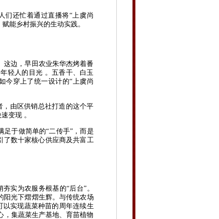
人们还忙着通过直播将
“上虞尚
革、赋能乡村振兴的生动实践。
。这边，早田农业朱华杰烤着番
了年轻人的目光 。五香干、白玉
，如今穿上了统一设计的“上虞尚
者，由区供销总社打造的这个平
速变现 。
满足于做简单的
“二传手”，而是
吸引了数十家核心供应商及共富工
夯实为农服务根基的“后台”。
的阳光下熠熠生辉。与传统农场
，可以实现蔬菜种苗的周年连续生
核心，集蔬菜生产基地、育苗植物