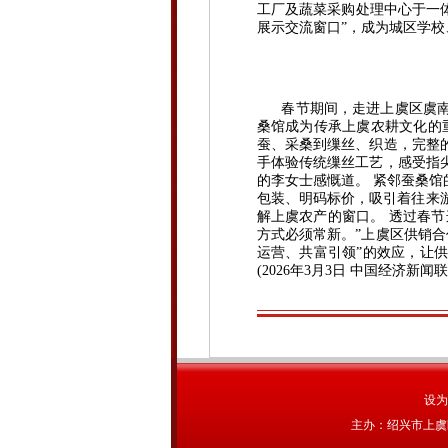
工厂及蔬菜采购处理中心于一
展示交流窗口”，成为城区学校
春节期间，走进上虞区虞南农
桑馆成为传承上虞农耕文化的
蚕、采桑到缫丝、织造，完整
手体验传统缫丝工艺，感受指
的李女士感慨道。 紧邻蚕桑
包装、明码标价，吸引着往来
解上虞农产的窗口。 透过春节
方式必须常新。”上虞区供销
运营、共富引领”的效应，让
(2026年3月3日 中国经济新闻
设为
主办：绍兴市上虞区农