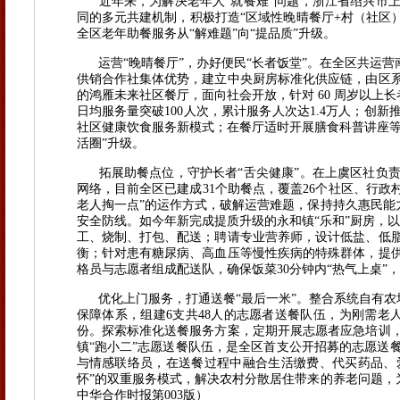
近年来，为解决老年人“就餐难”问题，浙江省绍兴市上
同的多元共建机制，积极打造“区域性晚晴餐厅+村（社区）
全区老年助餐服务从“解难题”向“提品质”升级。
运营“晚晴餐厅”，办好便民“长者饭堂”。在全区共运营
供销合作社集体优势，建立中央厨房标准化供应链，由区系
的鸿雁未来社区餐厅，面向社会开放，针对 60 周岁以上
日均服务量突破100人次，累计服务人次达1.4万人；创
社区健康饮食服务新模式；在餐厅适时开展膳食科普讲座等
活圈”升级。
拓展助餐点位，守护长者“舌尖健康”。在上虞区社负
网络，目前全区已建成31个助餐点，覆盖26个社区、行政
老人掏一点”的运作方式，破解运营难题，保持持久惠民能力
安全防线。如今年新完成提质升级的永和镇“乐和”厨房，以
工、烧制、打包、配送；聘请专业营养师，设计低盐、低
衡；针对患有糖尿病、高血压等慢性疾病的特殊群体，提
格员与志愿者组成配送队，确保饭菜30分钟内“热气上桌”
优化上门服务，打通送餐“最后一米”。整合系统自有农
保障体系，组建6支共48人的志愿者送餐队伍，为刚需老人
份。探索标准化送餐服务方案，定期开展志愿者应急培训
镇“跑小二”志愿送餐队伍，是全区首支公开招募的志愿送
与情感联络员，在送餐过程中融合生活缴费、代买药品、
怀”的双重服务模式，解决农村分散居住带来的养老问题，为基
中华合作时报第003版）