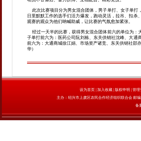
此次比赛项目分为男女混合团体，男子单打、女子单打，三
日里默默工作的选手们活力爆发，跑动灵活，拉吊、扣杀
观赛的观众为他们呐喊助威，让比赛的气氛愈加紧张。
经过一天半的比赛，获得男女混合团体前六的单位为：大
子单打前六为：医药公司阮刘栋、东关供销社沈峰、大通
前六为：大通商城徐江娟、市场资产诸竞、东关供销社邵亦
华）
设为首页
|
加入收藏
|
版权申明
|
管理
主办：绍兴市上虞区农民合作经济组织联合会 邮编：312
备