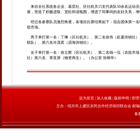
来自全社系统各企业、基层社、区社机关15支代表队50余名运动
展，营造了积极进取、宽松和谐氛围，增进了同事间的友好关系，增
经过各参赛队员激烈角逐，各项目比赛结果如下：混合团体第一名
批市场。
男子单打第一名：丁琳（区社机关）、第二名徐伟（崧厦供销社）
联队）、第六名许茂君（沥海供销社）。
女子单打第一名：徐立辉（区社机关）、第二名钱一泓（农批市场
社）第六名、章亚屏（物资再生）。（办公室 张炯华）
设为首页
|
加入收藏
|
版权申明
|
管理
主办：绍兴市上虞区农民合作经济组织联合会 邮编：312
备