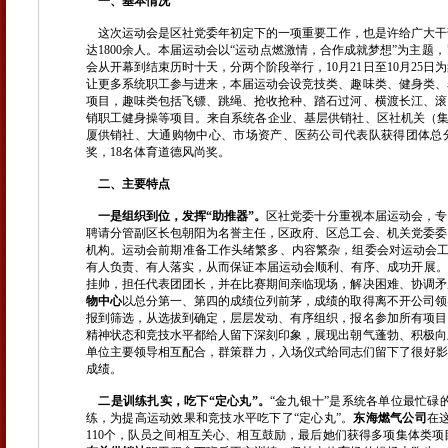
一、基本情况
这次运动会是区社党委年初定下的一项重要工作，也是许给广大干部
达1800余人。本届运动会以“运动点燃激情，合作成就梦想”为主
会从开幕到结束历时十天，分两个阶段举行，10月21日至10月25日
让更多系统职工参与进来，本届运动会设竞技类、趣味类、健身类、
项目，趣味类包括飞镖、跳绳、抢收抢种、踏石过河、横渡长江、滚
销职工健身操等项目。来自系统各企业、基层供销社、区社机关（集
厦供销社、大通购物中心、市场资产、医药公司代表队获得团体总
奖，18名体育道德风尚奖。
二、主要特点
一是组织到位，发挥“助推器”。
区社党委十分重视本届运动会，专
聘请分管副区长包朝阳为名誉主任，区政府、区总工会、机关党委委
机构。运动会前期准备工作头绪繁多、内容繁杂，组委会对运动会工
有人负责、有人落实，从而保证本届运动会顺利、有序、成功开展。
挂帅，担任代表团团长，并在比赛期间亲临现场，解决困难、协调矛
物中心
以总分第一、第四的成绩位列前茅，成绩的取得离不开公司领
报到筛选，从选拔到确定，层层发动、有序组织，报名参加所有项目
精神状态和竞技水平都给人留下深刻印象，展现出朝气蓬勃、积极向
单位主要领导相互配合，群策群力，入场仪式给同志们留下了很好影
成绩。
二是训练扎实，吃下“定心丸”。
“金九银十”是系统各单位最忙
练，为提高运动效果和竞技水平吃下了“定心丸”。
东海燃气公司
在
110个，队员之间相互关心、相互鼓励，最后她们获得多项集体类项