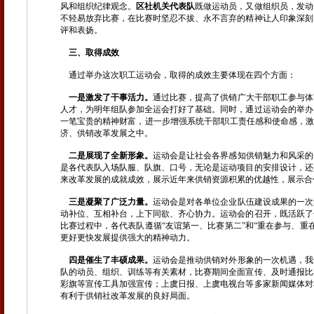
风和组织纪律观念。
区社机关
代表队
既做运动员，又做组织员，发动
不轻易放弃比赛，在比赛时坚忍不拔、永不言弃的精神让人印象深刻
评和表扬。
三、取得成效
通过举办这次职工运动会，取得的成效主要体现在四个方面：
一是激发了干事活力。
通过比赛，提高了供销广大干部职工参与体
人才，为明年组队参加全运会打好了基础。同时，通过运动会的举办
一笔宝贵的精神财富，进一步增强系统干部职工责任感和使命感，激
济、供销改革发展之中。
二是展现了全新形象。
运动会是让社会各界感知供销魅力和风采的
是各代表队入场队服、队旗、口号，无论是运动项目的安排设计，还
来改革发展的成就成效，展示近年来供销资源积累的优越性，展示合
三是凝聚了广泛力量。
运动会是对各单位企业队伍建设成果的一次
动补位、互相补台，上下同欲、齐心协力。运动会的召开，既活跃了
比赛过程中，各代表队遵循“友谊第一、比赛第二”和“重在参与、
更好更快发展提供强大的精神动力。
四是催生了丰硕成果。
运动会是推动供销对外形象的一次机遇，我
队的动员、组织、训练等有关素材，比赛期间全面宣传、及时通报比
彩旗等宣传工具加强宣传；上虞日报、上虞电视台等多家新闻媒体对
有利于供销社改革发展的良好局面。