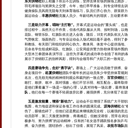
东关供销社
职工程鑫下班后不忘训练，坚持去体育场的操场上跑步，功
羽毛球项目与奖牌失之交臂，今年，他们早早准备，到专业球馆去训
健身操队员风雨无阻每天到体育场练习，队员们齐心协力、群策群力
届运动会，
丰惠供销社
克服人员少、年龄结构大的现状，主动要求单
三是助力开幕，唱响“主打歌”。
开幕式是运动会的“重头戏”，也是
排过程中，虽然天公不作美，但各代表队服从大局、按时到场，以饱满
花队、铜管乐队、红旗队依次进入会场，随后，18支代表队依次入
气势恢宏、场面热烈，与专业运动会入场式相比毫不逊色，得到了参
和教练、有关部门和组织的同心协力。教体局、体发中心提供场地、
百余名学生组成鲜花队、红旗队；公安局提供警力协助体育场外围的
大型木兰拳团体表演节目，这些为开幕式的成功举办创造了有利的条
展示了供销职工的别样风彩，得到与会领导和广大职工的一致肯定。
四是赛场争先，念好“勇字诀”。
赛场上，广大运动员敢于拼搏、奋
身走项目中，
崧厦供销社
团队中最年长的运动员朱少华坚持体育规则
名次，也无怨无悔的精神得到观众和裁判的一致点赞。
百官供销社
三
敢打、敢拼、敢冲，面对强敌，他们不甘示弱、相互配合，最终取得
是他们秉着赢下一场是一场的心理，认真对待每一场比赛，最终靠
队
，
他们在每一个赛项不轻易放弃比赛，顽强拼搏，充分体现了在逆
五是激发能量，增添“新动力”。
运动会不仅增强了系统广大干部职
氛围，有力地促进和保证各项工作任务的圆满完成。
沥海供销社
在“
伤了，眼镜也碎了，但他们还是爬起来继续跑完全程，以顽强的意志
动员邵琴，第二天脸更加肿胀，疼痛难忍，但她没请假，照常在岗
极参与、努力拼搏”的运动精神，仅有的7名女选手踊跃报名参加乒
搏、奋力拼抢、团结协作，创出了佳绩，展现了风采。
农批市场队
面