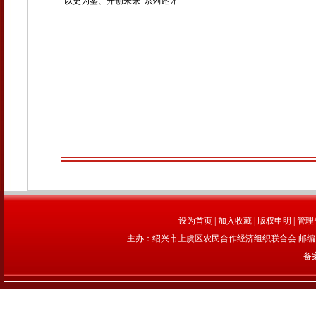
“以史为鉴、开创未来”系列述评
设为首页
|
加入收藏
|
版权申明
|
管理
主办：绍兴市上虞区农民合作经济组织联合会 邮编：312
备