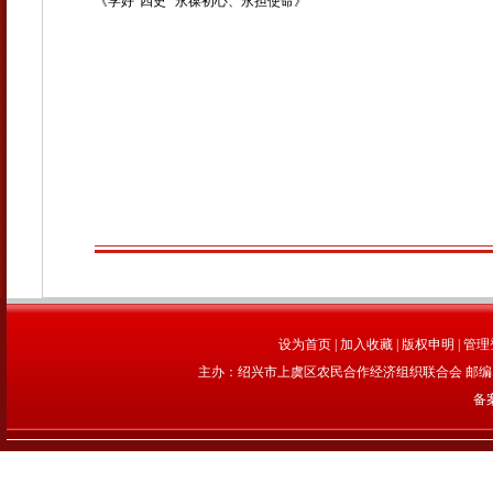
《学好“四史” 永葆初心、永担使命》
设为首页
|
加入收藏
|
版权申明
|
管理
主办：绍兴市上虞区农民合作经济组织联合会 邮编：312
备