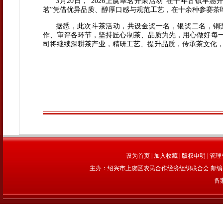
3月20日，“2026上虞翠茗开采活动”在千年古镇丰惠
茗”凭借优异品质、醇厚口感与规范工艺，在十余种参赛茶
据悉，此次斗茶活动，共设金奖一名，银奖二名，铜
作、审评各环节，坚持匠心制茶、品质为先，用心做好每
司将继续深耕茶产业，精研工艺、提升品质，传承茶文化，
设为首页
|
加入收藏
|
版权申明
|
管理
主办：绍兴市上虞区农民合作经济组织联合会 邮编：312
备